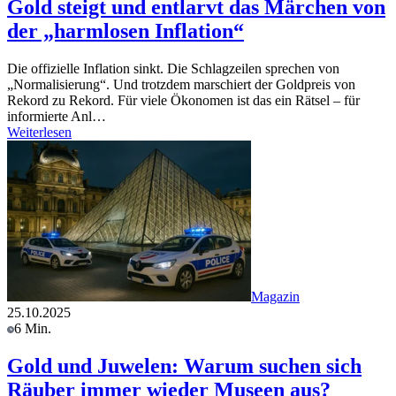
Gold steigt und entlarvt das Märchen von
der „harmlosen Inflation“
Die offizielle Inflation sinkt. Die Schlagzeilen sprechen von
„Normalisierung“. Und trotzdem marschiert der Goldpreis von
Rekord zu Rekord. Für viele Ökonomen ist das ein Rätsel – für
informierte Anl…
Weiterlesen
Magazin
25.10.2025
6 Min.
Gold und Juwelen: Warum suchen sich
Räuber immer wieder Museen aus?