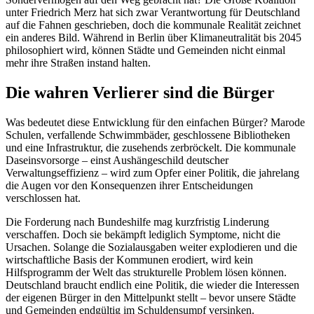
unter Friedrich Merz hat sich zwar Verantwortung für Deutschland
auf die Fahnen geschrieben, doch die kommunale Realität zeichnet
ein anderes Bild. Während in Berlin über Klimaneutralität bis 2045
philosophiert wird, können Städte und Gemeinden nicht einmal
mehr ihre Straßen instand halten.
Die wahren Verlierer sind die Bürger
Was bedeutet diese Entwicklung für den einfachen Bürger? Marode
Schulen, verfallende Schwimmbäder, geschlossene Bibliotheken
und eine Infrastruktur, die zusehends zerbröckelt. Die kommunale
Daseinsvorsorge – einst Aushängeschild deutscher
Verwaltungseffizienz – wird zum Opfer einer Politik, die jahrelang
die Augen vor den Konsequenzen ihrer Entscheidungen
verschlossen hat.
Die Forderung nach Bundeshilfe mag kurzfristig Linderung
verschaffen. Doch sie bekämpft lediglich Symptome, nicht die
Ursachen. Solange die Sozialausgaben weiter explodieren und die
wirtschaftliche Basis der Kommunen erodiert, wird kein
Hilfsprogramm der Welt das strukturelle Problem lösen können.
Deutschland braucht endlich eine Politik, die wieder die Interessen
der eigenen Bürger in den Mittelpunkt stellt – bevor unsere Städte
und Gemeinden endgültig im Schuldensumpf versinken.