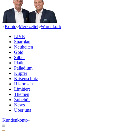
Konto
Merkzettel
Warenkorb
LIVE
Sparplan
Neuheiten
Gold
Silber
Platin
Palladium
Kupfer
Krisenschutz
Historisch
Limitiert
Themen
Zubehör
News
Über uns
Kundenkonto