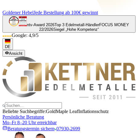
Goldener Hebel
Jede Bestellung ab 100€ gewinnt
ntv-Award 2026
Top 3 Edelmetall-Händler
FOCUS MONEY
22/2026
Siegel „Hohe Kompetenz“
Google: 4,9/5
DE
Ansicht
Beliebte Suchbegriffe:
Gold
Maple Leaf
Inflationsschutz
Persönliche Beratung
Mo–Fr 8–20 Uhr erreichbar
Beratungstermin sichern
07930-2699