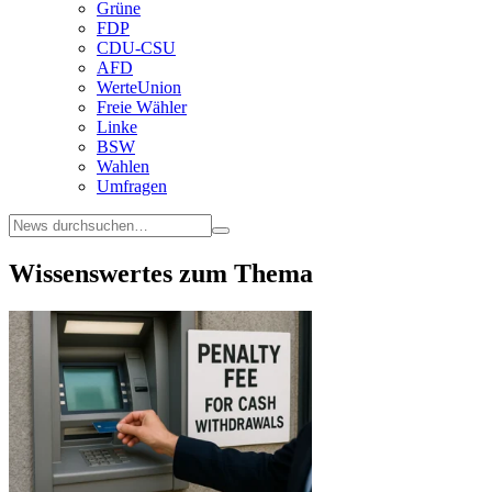
Grüne
FDP
CDU-CSU
AFD
WerteUnion
Freie Wähler
Linke
BSW
Wahlen
Umfragen
Wissenswertes zum Thema