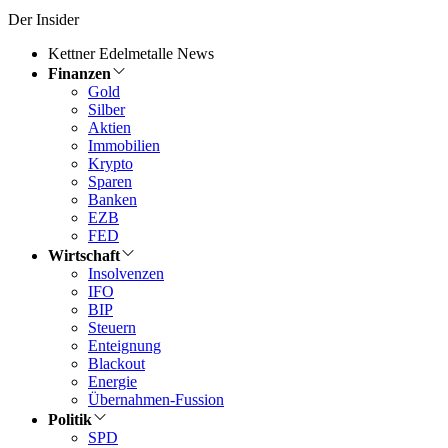
Der Insider
Kettner Edelmetalle News
Finanzen
Gold
Silber
Aktien
Immobilien
Krypto
Sparen
Banken
EZB
FED
Wirtschaft
Insolvenzen
IFO
BIP
Steuern
Enteignung
Blackout
Energie
Übernahmen-Fussion
Politik
SPD