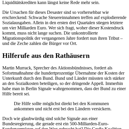
Liquiditätskrediten kann längst keine Rede mehr sein.
Die Ursachen für dieses Desaster sind so vorhersehbar wie
erschreckend: Schwache Steuereinnahmen treffen auf explodierende
Sozialausgaben. Allein in den ersten drei Quartalen stiegen letztere
um vier Milliarden Euro. Wer sich fragt, woher dieser Kostendruck
kommt, muss nicht lange suchen. Die unkontrollierte
Migrationspolitik der vergangenen Jahre fordert nun ihren Tribut –
und die Zeche zahlen die Bürger vor Ort.
Hilferufe aus den Rathäusern
Martin Murrack, Sprecher des Aktionsbündnisses, fordert als
Sofortmaßnahme die hundertprozentige Übernahme der Kosten der
Unterkunft durch den Bund. Bund und Länder müssten sich stärker
an den Sozialkosten beteiligen, so der dringende Appell. Immerhin
habe man in Berlin Signale wahrgenommen, dass der Bund zu einer
Hilfe bereit sei.
Die Hilfe sollte möglichst direkt bei den Kommunen
ankommen und nicht erst bei den Ländern versickern.
Doch wie glaubwürdig sind solche Signale aus einer
Bundesregierung, die gerade erst ein 500-Milliarden-Euro-
Sondervermögen auf den Weg gebracht hat? Die Große Koalition