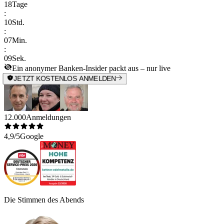
18
Tage
:
10
Std.
:
07
Min.
:
09
Sek.
Ein anonymer Banken-Insider packt aus – nur live
JETZT KOSTENLOS ANMELDEN
12.000
Anmeldungen
4,9/5
Google
Die Stimmen des Abends