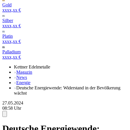
Gold
xxxx,xx €
Silber
xxxx,xx €
Platin
xxxx,xx €
Palladium
xxxx,xx €
Kettner Edelmetalle
Magazin
News
Energie
Deutsche Energiewende: Widerstand in der Bevölkerung
wächst
27.05.2024
08:58 Uhr
Deutsche Energiewende: