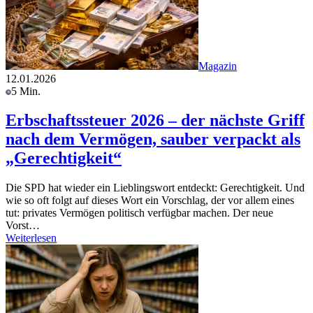
Magazin
12.01.2026
5 Min.
Erbschaftssteuer 2026 – der nächste Griff
nach dem Vermögen, sauber verpackt als
„Gerechtigkeit“
Die SPD hat wieder ein Lieblingswort entdeckt: Gerechtigkeit. Und
wie so oft folgt auf dieses Wort ein Vorschlag, der vor allem eines
tut: privates Vermögen politisch verfügbar machen. Der neue
Vorst…
Weiterlesen