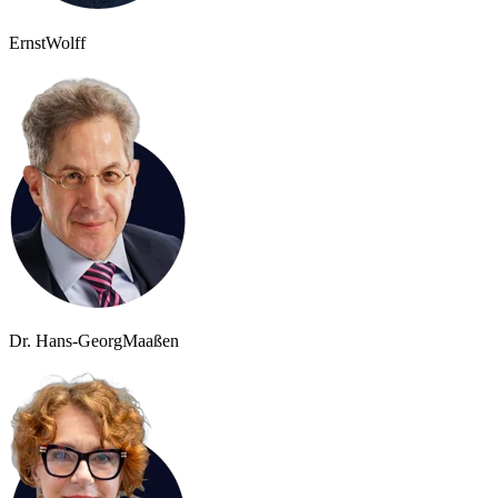
Ernst
Wolff
Dr. Hans-Georg
Maaßen