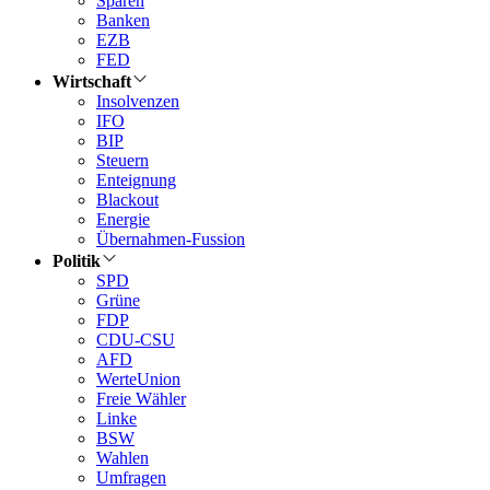
Sparen
Banken
EZB
FED
Wirtschaft
Insolvenzen
IFO
BIP
Steuern
Enteignung
Blackout
Energie
Übernahmen-Fussion
Politik
SPD
Grüne
FDP
CDU-CSU
AFD
WerteUnion
Freie Wähler
Linke
BSW
Wahlen
Umfragen