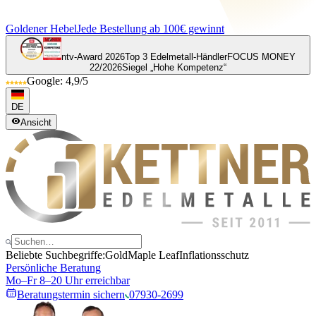
Goldener Hebel
Jede Bestellung ab 100€ gewinnt
ntv-Award 2026
Top 3 Edelmetall-Händler
FOCUS MONEY
22/2026
Siegel „Hohe Kompetenz“
Google: 4,9/5
DE
Ansicht
Beliebte Suchbegriffe:
Gold
Maple Leaf
Inflationsschutz
Persönliche Beratung
Mo–Fr 8–20 Uhr erreichbar
Beratungstermin sichern
07930-2699