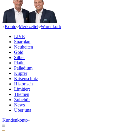
Konto
Merkzettel
Warenkorb
LIVE
Sparplan
Neuheiten
Gold
Silber
Platin
Palladium
Kupfer
Krisenschutz
Historisch
Limitiert
Themen
Zubehör
News
Über uns
Kundenkonto