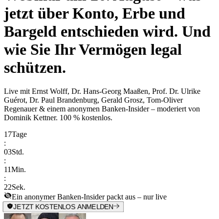
jetzt über Konto, Erbe und
Bargeld entschieden wird. Und
wie Sie Ihr Vermögen legal
schützen.
Live mit
Ernst Wolff, Dr. Hans-Georg Maaßen, Prof. Dr. Ulrike
Guérot, Dr. Paul Brandenburg, Gerald Grosz, Tom-Oliver
Regenauer & einem anonymen Banken-Insider
– moderiert von
Dominik Kettner
.
100 % kostenlos.
17
Tage
:
03
Std.
:
11
Min.
:
22
Sek.
Ein anonymer Banken-Insider packt aus – nur live
JETZT KOSTENLOS ANMELDEN