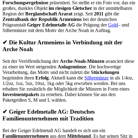
Forschungsergebnisse
präsentiert. So stellte er ein Foto vor, das ein
großes, dunkles Objekt
im riesigen Gletscher
in der unmittelbaren
Region der
Berglandschaft Ararat
zeigt. Seit
2011
gibt die
Zentralbank der Republik Armeniens
bei der deutschen
Prägeanstalt
Geiger Edelmetalle AG
die Prägung der
Gold
– und
Silbermünze mit dem Motiv der Arche Noah in Auftrag.
✔
Die Kultur Armeniens in Verbindung mit der
Arche Noah
Seit der Veröffentlichung der
Arche-Noah-Münzen
avanciert diese
zu einer im Wert steigenden
Anlagemünze
. Die hochwertige
Verarbeitung, das Motiv und nicht zuletzt die
Stückelungen
begründen ihren
Erfolg
. Aktuell kann die
Silbermünze
in als 1/4oz,
1/2oz, 1oz, 5oz, 10oz, 1kg oder 5kg erworben werden. Bei uns
erhalten Sie zusätzlich die Möglichkeit die Münzen in Form eines
Investmentpakets
zu erstehen. Dabei können Sie aus den
Paketgrößen S, M und L wählen.
✔
Geiger Edelmetalle AG: Deutsches
Familienunternehmen mit Tradition
Bei der Geiger Edelmetall AG handelt es sich um ein
Familienunternehmen
aus dem
Mittelstand
. Es hat seinen Sitz in