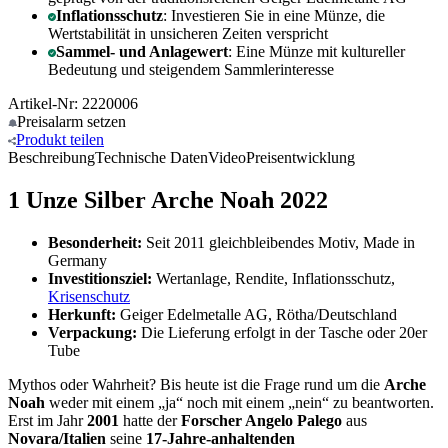
Inflationsschutz
: Investieren Sie in eine Münze, die
Wertstabilität in unsicheren Zeiten verspricht
Sammel- und Anlagewert
: Eine Münze mit kultureller
Bedeutung und steigendem Sammlerinteresse
Artikel-Nr: 2220006
Preisalarm
setzen
Produkt
teilen
Beschreibung
Technische Daten
Video
Preisentwicklung
1 Unze Silber Arche Noah 2022
Besonderheit:
Seit 2011 gleichbleibendes Motiv, Made in
Germany
Investitionsziel:
Wertanlage, Rendite, Inflationsschutz,
Krisenschutz
Herkunft:
Geiger Edelmetalle AG, Rötha/Deutschland
Verpackung:
Die Lieferung erfolgt in der Tasche oder 20er
Tube
Mythos oder Wahrheit? Bis heute ist die Frage rund um die
Arche
Noah
weder mit einem „ja“ noch mit einem „nein“ zu beantworten.
Erst im Jahr
2001
hatte der
Forscher Angelo Palego
aus
Novara/Italien
seine
17-Jahre-anhaltenden