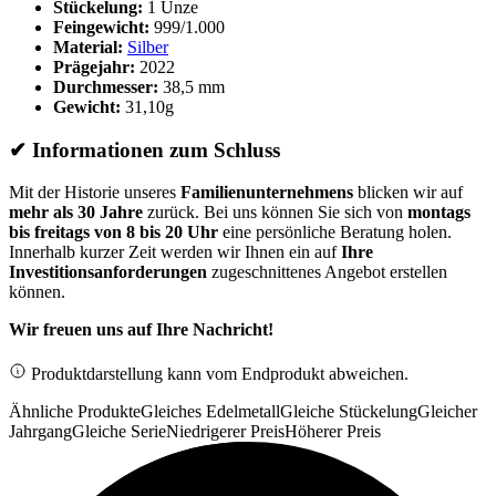
Stückelung:
1 Unze
Feingewicht:
999/1.000
Material:
Silber
Prägejahr:
2022
Durchmesser:
38,5 mm
Gewicht:
31,10g
✔
Informationen zum Schluss
Mit der Historie unseres
Familienunternehmens
blicken wir auf
mehr als 30 Jahre
zurück. Bei uns können Sie sich von
montags
bis freitags von 8 bis 20 Uhr
eine persönliche Beratung holen.
Innerhalb kurzer Zeit werden wir Ihnen ein auf
Ihre
Investitionsanforderungen
zugeschnittenes Angebot erstellen
können.
Wir freuen uns auf Ihre Nachricht!
Produktdarstellung kann vom Endprodukt abweichen.
Ähnliche Produkte
Gleiches Edelmetall
Gleiche Stückelung
Gleicher
Jahrgang
Gleiche Serie
Niedrigerer Preis
Höherer Preis