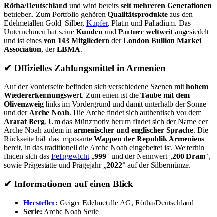
Rötha/Deutschland
und wird bereits
seit mehreren Generationen
betrieben. Zum Portfolio gehören
Qualitätsprodukte
aus den
Edelmetallen Gold, Silber,
Kupfer
, Platin und Palladium. Das
Unternehmen hat seine
Kunden
und
Partner weltweit
angesiedelt
und ist eines
von 143 Mitgliedern
der
London Bullion Market
Association
, der
LBMA
.
✔
Offizielles Zahlungsmittel in Armenien
Auf der Vorderseite befinden sich verschiedene Szenen mit
hohem
Wiedererkennungswert
. Zum einen ist die
Taube mit dem
Olivenzweig
links im Vordergrund und damit unterhalb der Sonne
und der
Arche Noah
. Die Arche findet sich authentisch vor dem
Ararat Berg
. Um das Münzmotiv herum findet sich der Name der
Arche Noah zudem in
armenischer und englischer Sprache
. Die
Rückseite hält das imposante
Wappen der Republik Armeniens
bereit, in das traditionell die Arche Noah eingebettet ist. Weiterhin
finden sich das
Feingewicht
„
999
“ und der Nennwert „
200 Dram
“,
sowie Prägestätte und Prägejahr „
2022
“ auf der Silbermünze.
✔
Informationen auf einen Blick
Hersteller
:
Geiger Edelmetalle AG, Rötha/Deutschland
Serie:
Arche Noah Serie