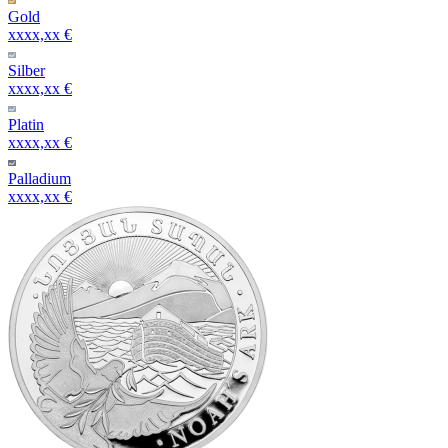
Gold
xxxx,xx €
Silber
xxxx,xx €
Platin
xxxx,xx €
Palladium
xxxx,xx €