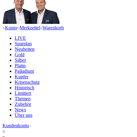
Konto
Merkzettel
Warenkorb
LIVE
Sparplan
Neuheiten
Gold
Silber
Platin
Palladium
Kupfer
Krisenschutz
Historisch
Limitiert
Themen
Zubehör
News
Über uns
Kundenkonto