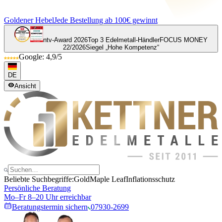
Goldener Hebel
Jede Bestellung ab 100€ gewinnt
ntv-Award 2026
Top 3 Edelmetall-Händler
FOCUS MONEY
22/2026
Siegel „Hohe Kompetenz“
Google: 4,9/5
DE
Ansicht
Beliebte Suchbegriffe:
Gold
Maple Leaf
Inflationsschutz
Persönliche Beratung
Mo–Fr 8–20 Uhr erreichbar
Beratungstermin sichern
07930-2699